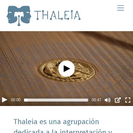
Skip
Men
to
content
00:00
00:47
Thaleia es una agrupación
dedicada a la interpretación y