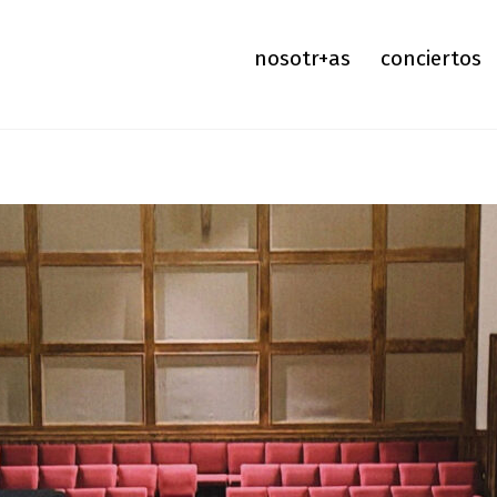
nosotr+as
conciertos