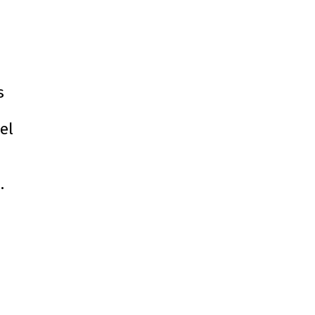
s
el
.