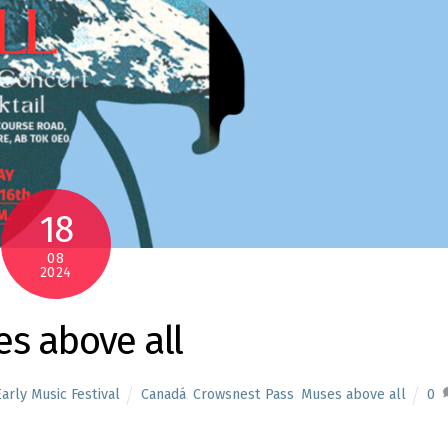
18
08
2024
s above all
arly Music Festival
Canadá
,
Crowsnest Pass
,
Muses above all
0