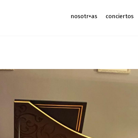
nosotr+as
conciertos