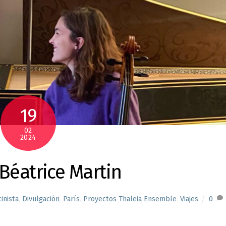
19
02
2024
Béatrice Martin
inista
,
Divulgación
,
París
,
Proyectos Thaleia Ensemble
,
Viajes
0